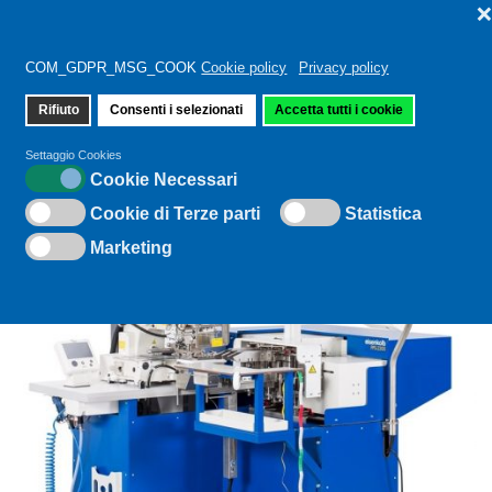
COM_GDPR_MSG_COOK
Cookie policy
Privacy policy
Rifiuto
Consenti i selezionati
Accetta tutti i cookie
Sei qui:
Home
PPS-2300
Settaggio Cookies
Cookie Necessari
Cookie di Terze parti
Statistica
Marketing