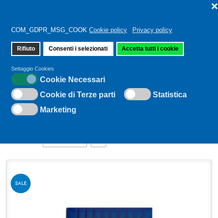
COM_GDPR_MSG_COOK
Cookie policy
Privacy policy
Rifiuto
Consenti i selezionati
Accetta tutti i cookie
Sei qui:
Home
Sistema 134-35
Settaggio Cookies
Cookie Necessari
Cookie di Terze parti
Statistica
SISTEMA 134-35
Marketing
Grid
L
+/-
Ordina per
Ordine
Q
SALE