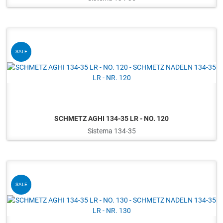
Q
SALE
SCHMETZ AGHI 134-35 LR - NO. 120
Sistema 134-35
Q
SALE