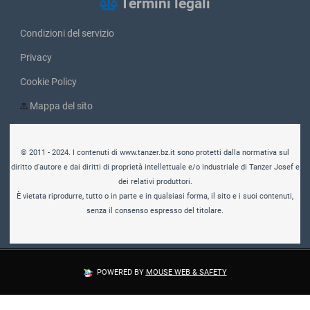
Termini legali
Condizioni del servizio
Privacy
Cookie Policy
Mappa del sito
© 2011 - 2024. I contenuti di www.tanzer.bz.it sono protetti dalla normativa sul
diritto d'autore e dai diritti di proprietà intellettuale e/o industriale di Tanzer Josef e
dei relativi produttori.
È vietata riprodurre, tutto o in parte e in qualsiasi forma, il sito e i suoi contenuti,
senza il consenso espresso del titolare.
POWERED BY
MOUSE WEB & SAFETY