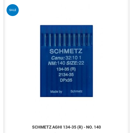
Q
SALE
SCHMETZ AGHI 134-35 (R) - NO. 140