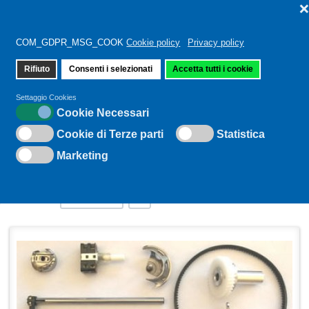
COM_GDPR_MSG_COOK
Cookie policy
Privacy policy
Rifiuto
Consenti i selezionati
Accetta tutti i cookie
Sei qui:
Home
Settaggio Cookies
Cookie Necessari
Cookie di Terze parti
Statistica
BABYLOCK
Marketing
Grid
L
+/-
Ordina per
Ordine
Q