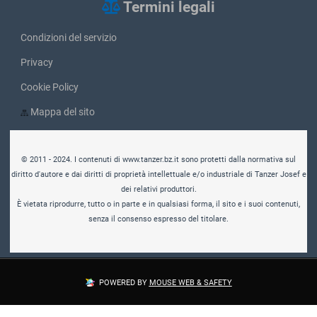
Termini legali
Condizioni del servizio
Privacy
Cookie Policy
Mappa del sito
© 2011 - 2024. I contenuti di www.tanzer.bz.it sono protetti dalla normativa sul
diritto d'autore e dai diritti di proprietà intellettuale e/o industriale di Tanzer Josef e
dei relativi produttori.
È vietata riprodurre, tutto o in parte e in qualsiasi forma, il sito e i suoi contenuti,
senza il consenso espresso del titolare.
POWERED BY
MOUSE WEB & SAFETY