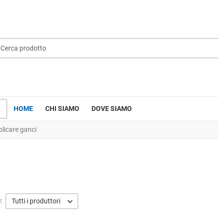
rca prodotto
la tua lingua
HOME
CHI SIAMO
DOVE SIAMO
licare ganci
:
Tutti i produttori