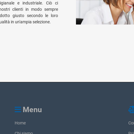
gianale e industriale. Ciò ci
nostri clienti in modo sempre
rodotto giusto secondo le loro
alità in un'ampia selezione.
Menu
Home
Con
Chi siamo
Pr