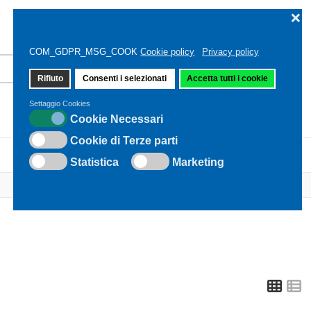
❌
COM_GDPR_MSG_COOK
Cookie policy
Privacy policy
Rifiuto
Consenti i selezionati
Accetta tutti i cookie
Settaggio Cookies
Cookie Necessari
Cookie di Terze parti
CONTATTO
Statistica
Marketing
Grid
L