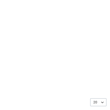
uick View
20