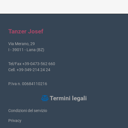
Tanzer Josef
Via Merano, 29
I - 39011 - Lana (BZ)
Tel/Fax +39-0473-562 660
Cell. +39-349-214 24 24
P.Iva n. 00684110216
Termini legali
Condizioni del servizio
Privacy