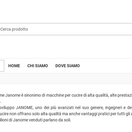
rca prodotto
la tua lingua
HOME
CHI SIAMO
DOVE SIAMO
me Janome è sinonimo di macchine per cucire di alta qualità, alte prestazion
.
 sviluppo JANOME, uno dei più avanzati nel suo genere, ingegneri e de
cire non offrano solo alta qualità ma anche vantaggi pratici per tutti gli 
ilioni di Janome venduti parlano da soli.