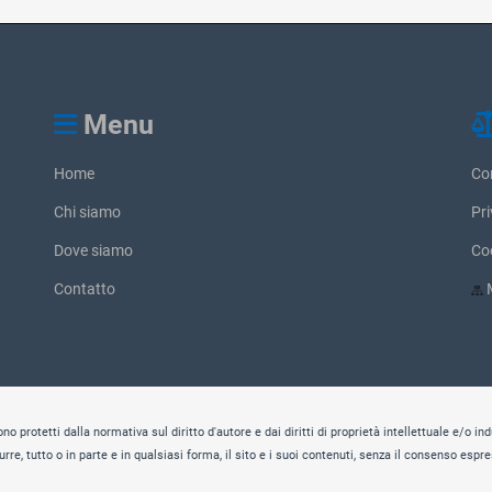
Menu
Home
Con
Chi siamo
Pr
Dove siamo
Coo
Contatto
M
o protetti dalla normativa sul diritto d'autore e dai diritti di proprietà intellettuale e/o ind
urre, tutto o in parte e in qualsiasi forma, il sito e i suoi contenuti, senza il consenso espre