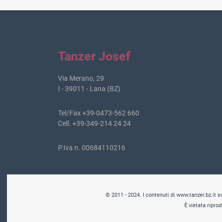
Tanzer Josef
Via Merano, 29
I - 39011 - Lana (BZ)
Tel/Fax +39-0473-562 660
Cell. +39-349-214 24 24
P.Iva n. 00684110216
© 2011 - 2024. I contenuti di www.tanzer.bz.it son
È vietata riprod