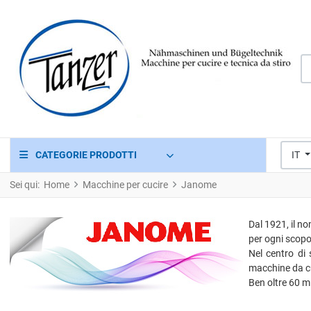
Ce
Seleziona 
CATEGORIE PRODOTTI
IT
Sei qui:
Home
Macchine per cucire
Janome
Dal 1921, il no
per ogni scopo
Nel centro di
macchine da cu
Ben oltre 60 m