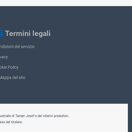
Termini legali
dizioni del servizio
ivacy
kie Policy
appa del sito
ustriale di Tanzer Josef e dei relativi produttori.
sso del titolare.