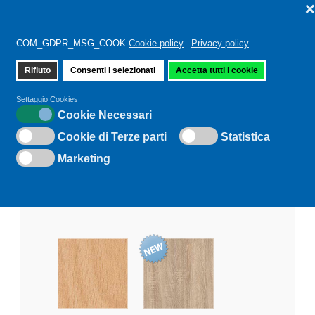
COM_GDPR_MSG_COOK
Cookie policy
Privacy policy
Rifiuto
Consenti i selezionati
Accetta tutti i cookie
Sei qui:
Home
Accessori
Settaggio Cookies
Cookie Necessari
Cookie di Terze parti
Statistica
Marketing
Tutti i mobili RMF possono essere acquistati
nelle seguenti finiture