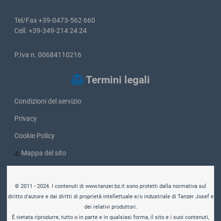
Tel/Fax +39-0473-562 660
Cell. +39-349-214 24 24
P.Iva n. 00684110216
Termini legali
Condizioni del servizio
Privacy
Cookie Policy
Mappa del sito
© 2011 - 2024. I contenuti di www.tanzer.bz.it sono protetti dalla normativa sul
diritto d'autore e dai diritti di proprietà intellettuale e/o industriale di Tanzer Josef e
dei relativi produttori.
È vietata riprodurre, tutto o in parte e in qualsiasi forma, il sito e i suoi contenuti,