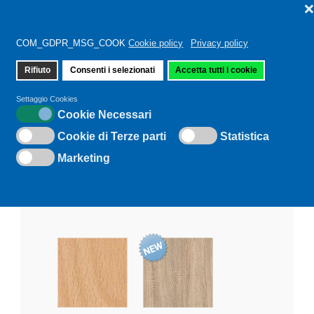
COM_GDPR_MSG_COOK
Cookie policy
Privacy policy
Rifiuto
Consenti i selezionati
Accetta tutti i cookie
Sei qui:
Home
Mobili Stack
Settaggio Cookies
Cookie Necessari
Cookie di Terze parti
Statistica
Marketing
Tutti i mobili RMF possono essere acquistati
nelle seguenti finiture