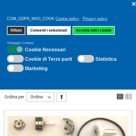
COM_GDPR_MSG_COOK
Cookie policy
Privacy policy
Rifiuto
Consenti i selezionati
Accetta tutti i cookie
Sei qui:
Home
Ricambi per macchine per cucire
Settaggio Cookies
Cookie Necessari
Cookie di Terze parti
Statistica
RICAMBI PER MACCHINE PER
Marketing
CUCIRE
Grid
L
+/-
Ordina per
Ordine
Q