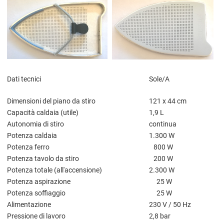
Dati tecnici
Sole/A
Dimensioni del piano da stiro
121 x 44 cm
Capacità caldaia (utile)
1,9 L
Autonomia di stiro
continua
Potenza caldaia
1.300 W
Potenza ferro
800 W
Potenza tavolo da stiro
200 W
Potenza totale (all'accensione)
2.300 W
Potenza aspirazione
25 W
Potenza soffiaggio
25 W
Alimentazione
230 V / 50 Hz
Pressione di lavoro
2,8 bar