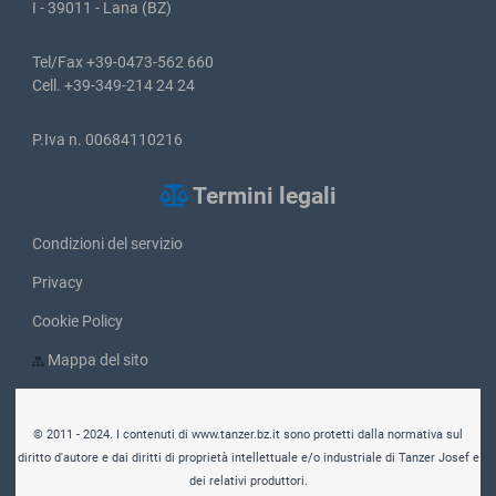
Tel/Fax +39-0473-562 660
Cell. +39-349-214 24 24
P.Iva n. 00684110216
Termini legali
Condizioni del servizio
Privacy
Cookie Policy
Mappa del sito
© 2011 - 2024. I contenuti di www.tanzer.bz.it sono protetti dalla normativa sul
diritto d'autore e dai diritti di proprietà intellettuale e/o industriale di Tanzer Josef e
dei relativi produttori.
È vietata riprodurre, tutto o in parte e in qualsiasi forma, il sito e i suoi contenuti,