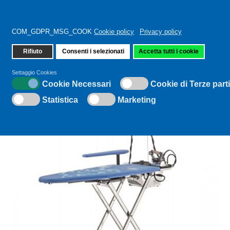
COM_GDPR_MSG_COOK
Cookie policy
Privacy policy
Rifiuto
Consenti i selezionati
Accetta tutti i cookie
Sei qui:
Home
BATTISTELLA SOLE/A
Settaggio Cookies
Cookie Necessari
Cookie di Terze part
HOT
Statistica
Marketing