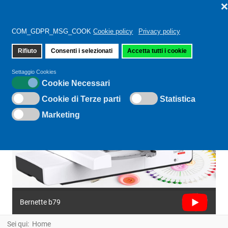
COM_GDPR_MSG_COOK
Cookie policy
Privacy policy
Rifiuto
Consenti i selezionati
Accetta tutti i cookie
Settaggio Cookies
Cookie Necessari
Cookie di Terze parti
Statistica
Marketing
Bernette b79
Sei qui:
Home