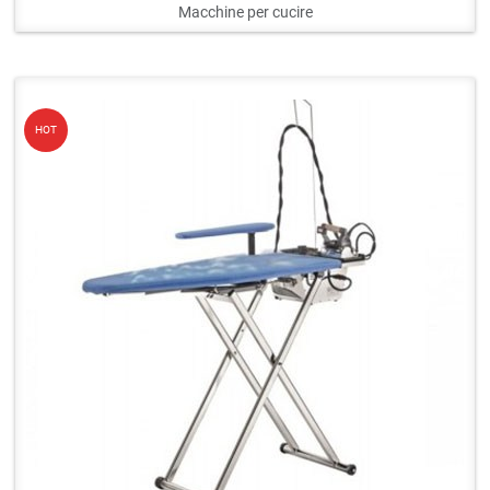
Macchine per cucire
Q
HOT