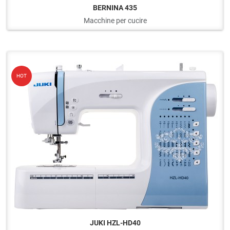
BERNINA 435
Macchine per cucire
Q
HOT
JUKI HZL-HD40