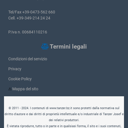
Tel/Fax +39-0473-562 660
Cell. +39-349-214 24 24
P.Iva n. 00684110216
Termini legali
Condizioni del servizio
Privacy
Cookie Policy
Mappa del sito
© 2011 - 2024. I contenuti di www.tanzer.bz.it sono protetti dalla normativa sul
diritto d'autore e dai diritti di proprietà intellettuale e/o industriale di Tanzer Josef e
dei relativi produttori.
È vietata riprodurre, tutto o in parte e in qualsiasi forma, il sito e i suoi contenuti,